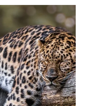
Waarom voelt februari zo zwaar? Over licht,
serotonine, circadiaan ritme, voeding en
emotionele regulatie. Hoe leefstijl de
biologische bedding van psychotherapie
ondersteunt, met praktische inzichten en een
regulerend winterrecept.