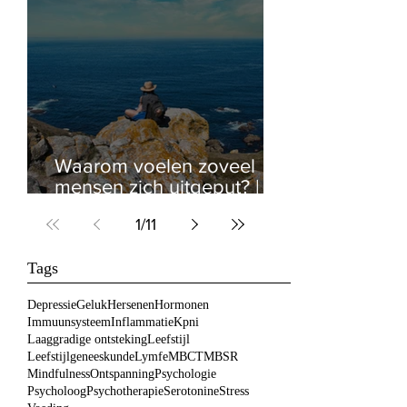
Waarom voelen zoveel
mensen zich uitgeput? |
Chronische stress, herstel
1
/
11
en het zenuwstelsel
Tags
Depressie
Geluk
Hersenen
Hormonen
Immuunsysteem
Inflammatie
Kpni
Laaggradige ontsteking
Leefstijl
Leefstijlgeneeskunde
Lymfe
MBCT
MBSR
Mindfulness
Ontspanning
Psychologie
Psycholoog
Psychotherapie
Serotonine
Stress