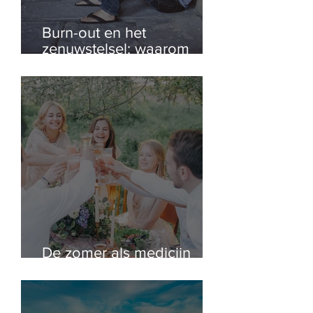
Burn-out en het
zenuwstelsel: waarom
begrijpen niet genoeg is
De zomer als medicijn
voor je zenuwstelsel