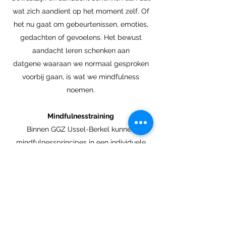
wat zich aandient op het moment zelf. Of
het nu gaat om gebeurtenissen, emoties,
gedachten of gevoelens. Het bewust
aandacht leren schenken aan
datgene waaraan we normaal gesproken
voorbij gaan, is wat we mindfulness
noemen.
Mindfulnesstraining
Binnen GGZ IJssel-Berkel kunnen
mindfulnessprincipes in een individuele
behandeling verwerkt worden, waarnaast
ook groepstrainingen gegeven
worden. Deze training duurt acht weken
waarbij u eens per week 2 1/2 uur bijeen
komt en daarnaast dagelijks oefeningen
doet.