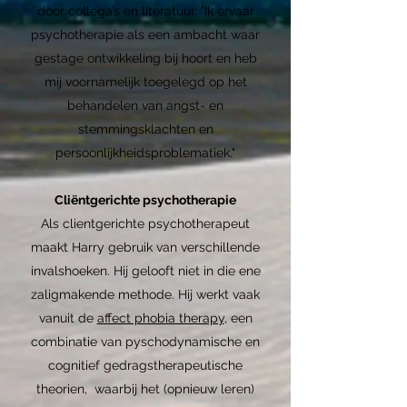
door collega’s en literatuur. "Ik ervaar
psychotherapie als een ambacht waar
gestage ontwikkeling bij hoort en heb
mij voornamelijk toegelegd op het
behandelen van angst- en
stemmingsklachten en
persoonlijkheidsproblematiek."
Cliëntgerichte psychotherapie
Als clientgerichte psychotherapeut
maakt Harry gebruik van verschillende
invalshoeken. Hij gelooft niet in die ene
zaligmakende methode. Hij werkt vaak
vanuit de
affect phobia therapy
, een
combinatie van pyschodynamische en
cognitief gedragstherapeutische
theorien, waarbij het (opnieuw leren)