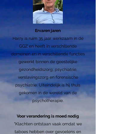
Ervaren jaren
Harry is ruim 35 jaar werkzaam in de
GGZ en heeft in verschillende
domeinen en in verschillende functies
gewerkt binnen de geestelijke
gezondheidszorg; psychiatrie,
verslavingszorg en forensische
psychiatrie. Uiteindelijk is hij thuis
gekomen in de wereld van de
psychotherapie.
Voor verandering is moed nodig
"Klachten ontstaan vaak omdat we
taboes hebben over gevoelens en