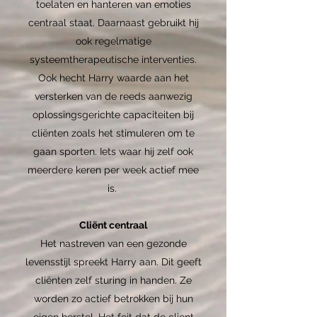
toelaten en hanteren van emoties
centraal staat. Daarnaast gebruikt hij
ook regelmatige
systeemtherapeutische interventies.
Ook hecht Harry waarde aan het
versterken van de reeds aanwezig
oplossingsgerichte capaciteiten bij
cliënten zoals het stimuleren om te
gaan sporten. Iets waar hij zelf ook
meerdere keren per week actief mee
is.
Cliënt centraal
Het nastreven van een gezonde
levensstijl spreekt Harry aan. Dit geeft
cliënten zelf sturing in handen. Ze
worden zo actief betrokken bij hun