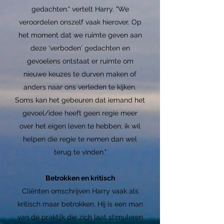
gedachten." vertelt Harry. "We
veroordelen onszelf vaak hierover. Op
het moment dat we ruimte geven aan
deze 'verboden' gedachten en
gevoelens ontstaat er ruimte om
nieuwe keuzes te durven maken of
anders naar ons verleden te kijken.
Soms kan het gebeuren dat iemand het
gevoel/idee heeft geen regie meer
over het eigen leven te hebben; ik wil
helpen die regie te nemen dan wel
terug te vinden."
Betrokken en kritisch
Cliënten omschrijven Harry vaak als
kritisch maar betrokken. Hij is een man
van de praktijk die zich laat stimuleren