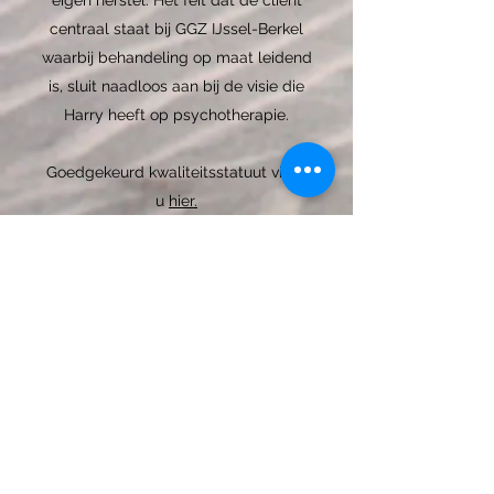
eigen herstel. Het feit dat de client
centraal staat bij GGZ IJssel-Berkel
waarbij behandeling op maat leidend
is, sluit naadloos aan bij de visie die
Harry heeft op psychotherapie.
Goedgekeurd kwaliteitsstatuut vindt
u
hier.
Harry's diploma's en kwalificaties vindt
u
hier.