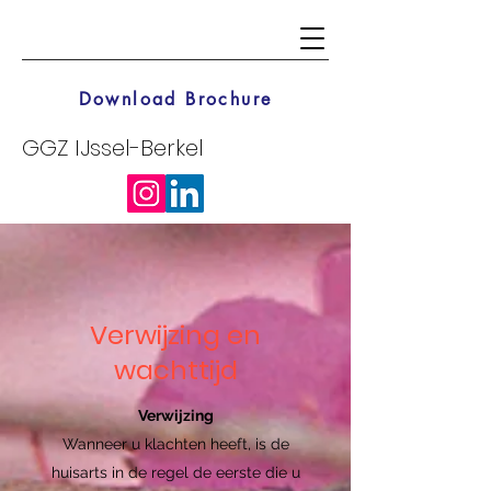
Download Brochure
GGZ IJssel-Berkel
Verwijzing en
wachttijd
Verwijzing
Wanneer u klachten heeft, is de
huisarts in de regel de eerste die u