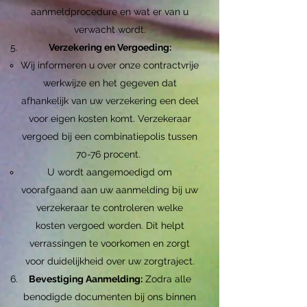
aanmeldprocedure en wat er van u
verwacht wordt.
Verzekering en Vergoeding:
Wij informeren u over onze contractvrije
werkwijze en het gegeven dat
afhankelijk van uw verzekering een deel
voor eigen kosten komt. Verzekeraar
vergoed bij een combinatiepolis tussen
70-76 procent.
U wordt aangemoedigd om
voorafgaand aan uw aanmelding bij uw
verzekeraar te controleren welke
kosten vergoed worden. Dit helpt
verrassingen te voorkomen en zorgt
voor duidelijkheid over uw zorgtraject.
Bevestiging Aanmelding:
Zodra alle
benodigde documenten bij ons binnen