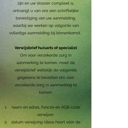
zijn en uw dossier compleet is,
ontvangt u van ons een schriftelijke
bevestiging van uw aanmelding,
waarbij we werken op volgorde van
volledige aanmelding bij binnenkomst.
Verwijsbrief huisarts of specialist
Om voor verzekerde zorg in
aanmerking te komen, moet de
verwijsbrief wettelijk de volgende
gegevens te bevatten om voor
verzekerde zorg in aanmerking te
komen:
naam en adres, functie en AGB-code
verwijzer;
datum verwijzing (deze hoort vóór de