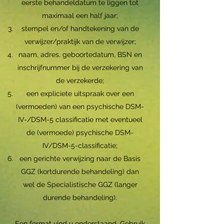
eerste behandeldatum te liggen tot
maximaal een half jaar;
stempel en/of handtekening van de
verwijzer/praktijk van de verwijzer;
naam, adres, geboortedatum, BSN en
inschrijfnummer bij de verzekering van
de verzekerde;
een expliciete uitspraak over een
(vermoeden) van een psychische DSM-
IV-/DSM-5 classificatie met eventueel
de (vermoede) psychische DSM-
IV/DSM-5-classificatie;
een gerichte verwijzing naar de Basis
GGZ (kortdurende behandeling) dan
wel de Specialistische GGZ (langer
durende behandeling).
Een format vind u onderstaand. Gebruik