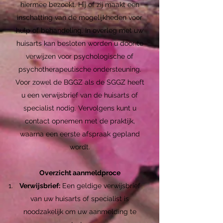
hiermee bezoekt. Hij of zij maakt een
inschatting van de mogelijkheden voor
hulp of behandeling. In overleg met uw
huisarts kan besloten worden u door te
verwijzen voor psychologische of
psychotherapeutische ondersteuning.
Voor zowel de BGGZ als de SGGZ heeft
u een verwijsbrief van de huisarts of
specialist nodig. Vervolgens kunt u
contact opnemen met de praktijk,
waarna een eerste afspraak gepland
wordt.
Overzicht aanmeldproce
Verwijsbrief:
Een geldige verwijsbrief
van uw huisarts of specialist is
noodzakelijk om uw aanmelding te