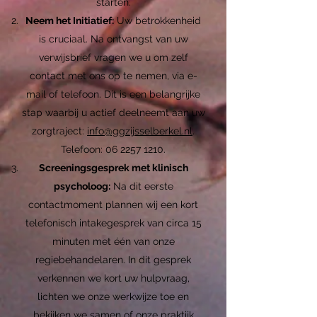
starten.
Neem het Initiatief:
Uw betrokkenheid
is cruciaal. Na ontvangst van uw
verwijsbrief vragen we u om zelf
contact met ons op te nemen, via e-
mail of telefoon. Dit is een belangrijke
stap waarbij u actief deelneemt aan uw
zorgtraject:
info@ggzijsselberkel.nl
.
Telefoon:
06 2257 1210
.
Screeningsgesprek met klinisch
psycholoog:
Na dit eerste
contactmoment plannen wij een kort
telefonisch intakegesprek van circa 15
minuten met één van onze
regiebehandelaren. In dit gesprek
verkennen we kort uw hulpvraag,
lichten we onze werkwijze toe en
bekijken we samen of onze praktijk