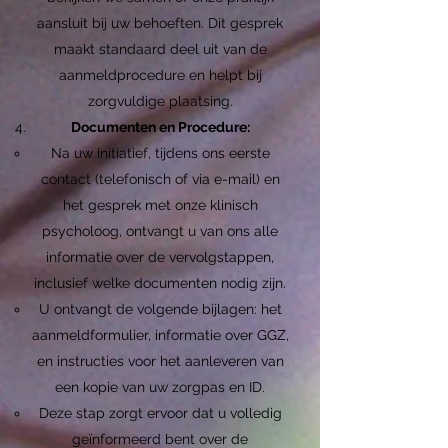
aansluit bij uw behoeften. Dit gesprek
maakt standaard deel uit van de
aanmeldprocedure en helpt bij
zorgvuldige plaatsing.
Documenten en Procedure:
Na uw initiatief, tijdens ons eerste
contact (telefonisch of via e-mail) en
het gesprek met onze klinisch
psycholoog, ontvangt u van ons alle
informatie over de vervolgstappen,
inclusief welke documenten nodig zijn.
U ontvangt de volgende bijlagen: het
aanmeldformulier, informatie over GGZ,
en instructies voor het aanleveren van
een kopie van uw zorgpas en ID.
Deze stap zorgt ervoor dat u volledig
geïnformeerd bent over de