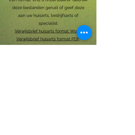
deze bestanden gerust of geef deze
aan uw huisarts, bedrijfsarts of
specialist:
Verwijsbrief huisarts format Word
.
Verwijsbrief huisarts format PDF
.
Uw huisarts kan een verwijzing ook
direct beveiligd naar ons sturen
via:
ggzijsselberkel@zorgmail.nl
.
Wachttijd Specialistische GGZ en basis
GGZ:
Vanaf 8 mei 2026
Cliëntenstop.
Wij nemen op dit moment geen nieuwe
cliënten meer aan.
Houdt deze pagina in de gaten voor de
actuele stand van zaken.