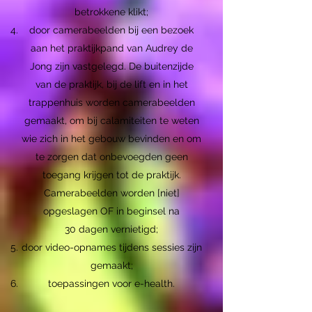
betrokkene klikt;
door camerabeelden bij een bezoek
aan het praktijkpand van Audrey de
Jong zijn vastgelegd. De buitenzijde
van de praktijk, bij de lift en in het
trappenhuis worden camerabeelden
gemaakt, om bij calamiteiten te weten
wie zich in het gebouw bevinden en om
te zorgen dat onbevoegden geen
toegang krijgen tot de praktijk.
Camerabeelden worden [niet]
opgeslagen OF in beginsel na
30 dagen vernietigd;
door video-opnames tijdens sessies zijn
gemaakt;
toepassingen voor e-health.