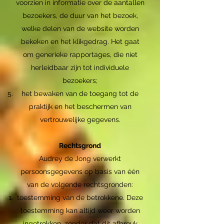
voorzien in informatie over de aantallen
bezoekers, de duur van het bezoek,
welke delen van de website worden
bekeken en het klikgedrag. Het gaat
om generieke rapportages, die niet
herleidbaar zijn tot individuele
bezoekers;
het bewaken van de toegang tot de
praktijk en het beschermen van
vertrouwelijke gegevens.
Rechtsgrond
Audrey de Jong verwerkt
persoonsgegevens op basis van één
van de volgende rechtsgronden:
toestemming van de betrokkene. Deze
toestemming kan altijd weer worden
ingetrokken, zonder dat dit afbreuk