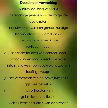
Doeleinden verwerking
Audrey de Jong verwerkt
persoonsgegevens voor de volgende
doeleinden:
het uitvoeren van een geneeskundige
behandelovereenkomst en de
declaratie voor verrichte
werkzaamheden;
het onderhouden van contact, door
uitnodigingen voor bijeenkomsten en
informatie waar een betrokkene zelf om
heeft gevraagd;
het verbeteren van de praktijkwebsite
ggzijsselberkel.nl.
het bijhouden van
gebruikersstatistieken.
Gebruikersstatistieken van de website