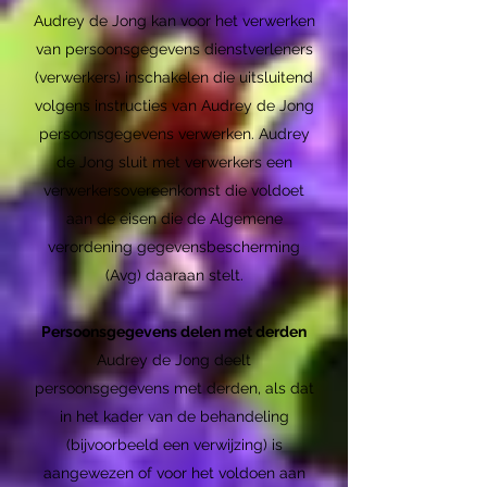
Audrey de Jong kan voor het verwerken
van persoonsgegevens dienstverleners
(verwerkers) inschakelen die uitsluitend
volgens instructies van Audrey de Jong
persoonsgegevens verwerken. Audrey
de Jong sluit met verwerkers een
verwerkersovereenkomst die voldoet
aan de eisen die de Algemene
verordening gegevensbescherming
(Avg) daaraan stelt.
Persoonsgegevens delen met derden
Audrey de Jong deelt
persoonsgegevens met derden, als dat
in het kader van de behandeling
(bijvoorbeeld een verwijzing) is
aangewezen of voor het voldoen aan