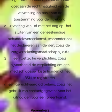
doet aan de rechtmatigheid van de
verwerking op basis van de
toestemming vóór de intrekking;
uitvoering van -of met het oog op- het
sluiten van een geneeskundige
behandelovereenkomst, waaronder ook
het declareren aan derden, zoals de
zorgverzekeringsmaatschappij e.d.;
een wettelijke verplichting, zoals
bijvoorbeeld de verplichting om een
medisch dossier bij te houden of het
BSN te registreren;
een gerechtvaardigd belang, zoals het
gebruik van contactgegevens voor het
uitnodigen voor een bijeenkomst.
Verwerkers