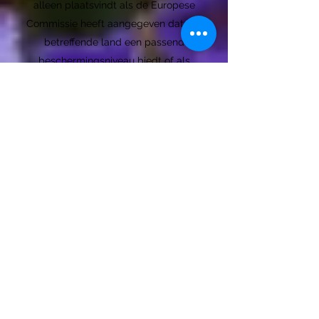
alleen plaatsvindt als de Europese
Commissie heeft aangegeven dat het
betreffende land een passend
beschermingsniveau biedt of als
sprake is van passende waarborgen in
de zin van de Algemene verordening
gegevensbescherming (Avg).
Bewaren van gegevens
Audrey de Jong bewaart
persoonsgegevens niet langer dan
nodig is. Audrey de Jong hanteert in
beginsel de volgende bewaartermijnen:
a. medische gegevens: ten minste
15 jaar na het einde van
de behandelovereenkomst;
b. (financieel-)administratieve