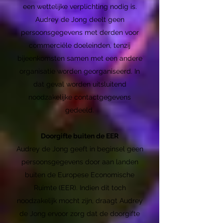
een wettelijke verplichting nodig is.
Audrey de Jong deelt geen
persoonsgegevens met derden voor
commerciële doeleinden, tenzij
bijeenkomsten samen met een andere
organisatie worden georganiseerd. In
dat geval worden uitsluitend
noodzakelijke contactgegevens
gedeeld.
Doorgifte buiten de EER
Audrey de Jong geeft in beginsel geen
persoonsgegevens door aan landen
buiten de Europese Economische
Ruimte (EER). Indien dit toch
noodzakelijk mocht zijn, draagt Audrey
de Jong ervoor zorg dat de doorgifte