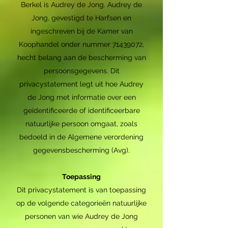
Berkel is Audrey de Jong. Audrey de
Jong, gevestigd te Harfsen en
ingeschreven bij de Kamer van
Koophandel onder nummer
71439072
,
hecht belang aan de bescherming van
persoonsgegevens. Dit
privacystatement legt uit hoe Audrey
de Jong met informatie over een
geïdentificeerde of identificeerbare
natuurlijke persoon omgaat, zoals
bedoeld in de Algemene verordening
gegevensbescherming (Avg).
Toepassing
Dit privacystatement is van toepassing
op de volgende categorieën natuurlijke
personen van wie Audrey de Jong