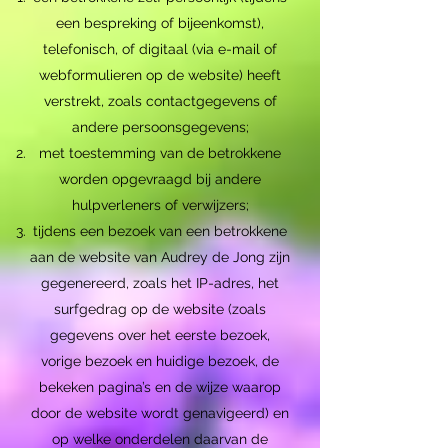
een bespreking of bijeenkomst),
telefonisch, of digitaal (via e-mail of
webformulieren op de website) heeft
verstrekt, zoals contactgegevens of
andere persoonsgegevens;
met toestemming van de betrokkene
worden opgevraagd bij andere
hulpverleners of verwijzers;
tijdens een bezoek van een betrokkene
aan de website van Audrey de Jong zijn
gegenereerd, zoals het IP-adres, het
surfgedrag op de website (zoals
gegevens over het eerste bezoek,
vorige bezoek en huidige bezoek, de
bekeken pagina’s en de wijze waarop
door de website wordt genavigeerd) en
op welke onderdelen daarvan de