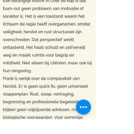
Een belangrijk inzicht in Over de kop is dat
burn-out geen probleem van motivatie of
karakter is. Het is een toestand waarin het
lichaam de regie heeft overgenomen, omdat
veiligheid, herstel en rust structureel zijn
overschreden. Dat perspectief werkt
ontlastend. Het haalt schuld en zelfverwijt
weg en maakt ruimte voor begrip en
mildheid. Niet alleen bij cliënten, maar ook bij
hun omgeving.
Frank is eerlijk over de complexiteit van
herstel. Er is geen quick fix, geen universeel
stappenplan. Rust, slaap, vertraging,
begrenzing en professionele begeleiding
blijken geen vrijblijvende adviezen, maar
biologische voorwaarden. Voor sommige
lezers kan de hoeveelheid theorie intens zijn,
zeker midden in een burn-out. Tegelijkertijd