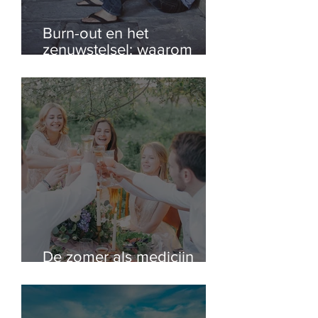
Burn-out en het
zenuwstelsel: waarom
begrijpen niet genoeg is
De zomer als medicijn
voor je zenuwstelsel