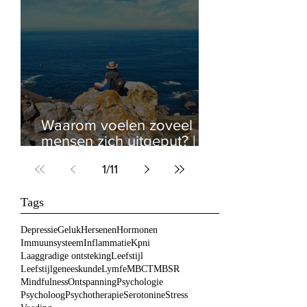
Waarom voelen zoveel
mensen zich uitgeput? |
Chronische stress, herstel
1
/
11
en het zenuwstelsel
Tags
Depressie
Geluk
Hersenen
Hormonen
Immuunsysteem
Inflammatie
Kpni
Laaggradige ontsteking
Leefstijl
Leefstijlgeneeskunde
Lymfe
MBCT
MBSR
Mindfulness
Ontspanning
Psychologie
Psycholoog
Psychotherapie
Serotonine
Stress