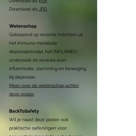
Download als
PDF
Download als
JPG
Wetenschap
Gebaseerd op recente inzichten uit
het immuno-metabole
depressiemodel, het INFLAMED-
onderzoek en reviews over
inflammatie, stemming en beweging
bij depressie.
Meer over de wetenschap achter
deze poster.
BackToSafety
Wil je naast deze poster ook
praktische oefeningen voor