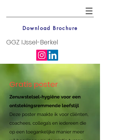
Download Brochure
GGZ IJssel-Berkel
Gratis poster
Zenuwstelsel-hygiëne voor een
ontstekingsremmende leefstijl
Deze poster maakte ik voor cliënten,
coachees, collega’s en iedereen die
op een toegankelijke manier meer