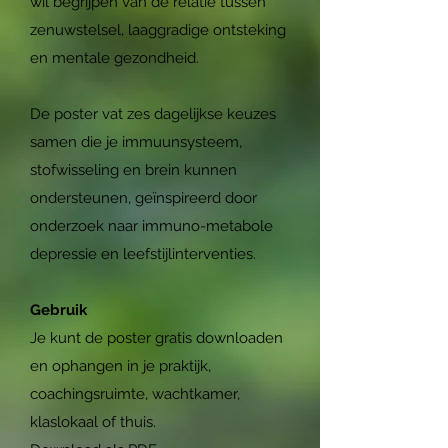
wil begrijpen van de relatie tussen
zenuwstelsel, laaggradige ontsteking
en mentale gezondheid.
De poster vat zes dagelijkse keuzes
samen die je immuunsysteem,
stofwisseling en brein kunnen
ondersteunen, geïnspireerd door
onderzoek naar immuno-metabole
depressie en leefstijlinterventies.
Gebruik
Je kunt de poster gratis downloaden
en ophangen in je praktijk,
coachingsruimte, wachtkamer,
klaslokaal of thuis.