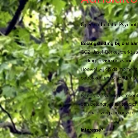
Open sollicitatie Psychot
Belangstelling bij ons aan
GGZ IJssel-Berkel werkt s
gedragen visie ons voor de 
Hoewel wij op dit momen
betrokken en (bijzonder) l
Bij ons aansluiten betekent
een belangrijke rol toedic
optimale zorg aan onze cli
Interesse?