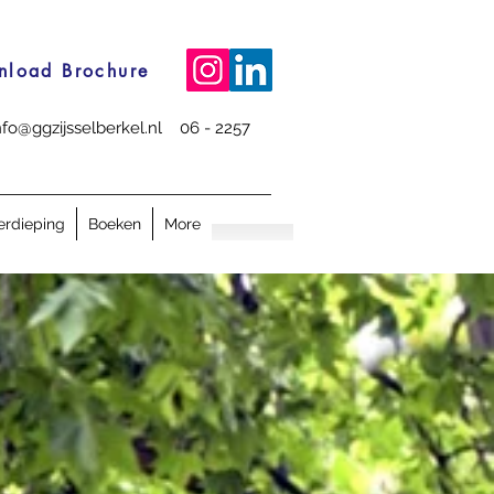
nload Brochure
nfo@ggzijsselberkel.nl
06 - 2257
verdieping
Boeken
More