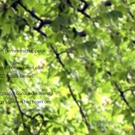
een gemeenschappelijk
ag in contact met een
GZ IJssel-Berkel.
professionals die leefstijl
lega's binnen het team om