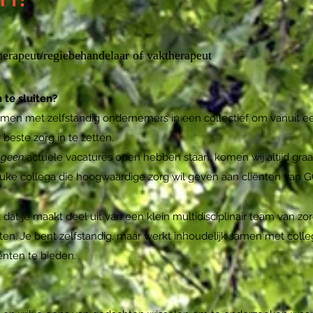
herapeut/regiebehandelaar of vaktherapeut
 te sluiten?
amen met zelfstandig ondernemers in een collectief om vanuit 
beste zorg in te zetten.
t
geen
actuele vacatures open hebben staan, komen wij altijd gra
euke collega die hoogwaardige zorg wil geven aan cliënten van G
 dat je maakt deel uit van een klein multidisciplinair team van zorg
hten. Je bent zelfstandig, maar werkt inhoudelijk samen met col
ënten te bieden.