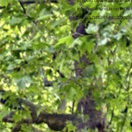
Spreekt bovenstaande aan 
informatie vind je op onze
06-22571210 of
info@ggzijs