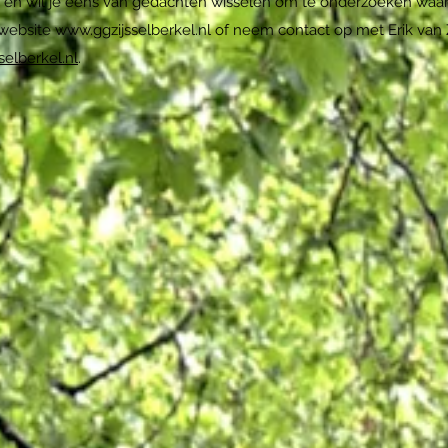
en wil je eens van gedachten wisselen om te onderzoeken waar
 website
www.ggzijsselberkel.nl
of neem contact op met Erik van
selberkel.nl
.